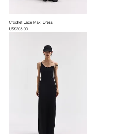
Crochet Lace Maxi Dress
價格
US$305.00