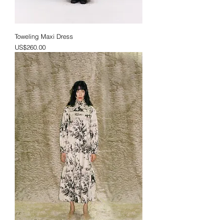
Toweling Maxi Dress
價格
US$260.00