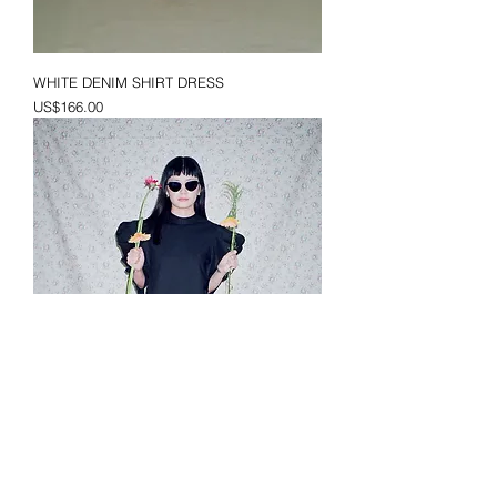
WHITE DENIM SHIRT DRESS
價格
US$166.00