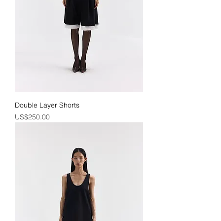
Double Layer Shorts
價格
US$250.00