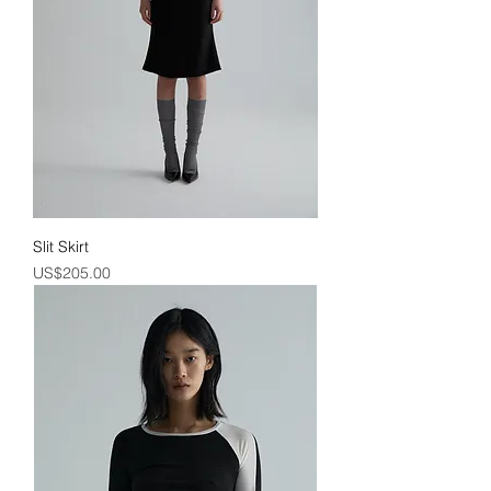
Slit Skirt
價格
US$205.00