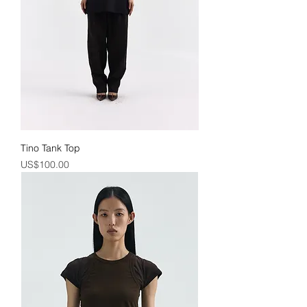
Tino Tank Top
價格
US$100.00