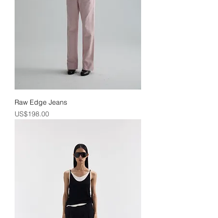
Raw Edge Jeans
價格
US$198.00