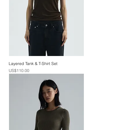
Layered Tank & T-Shirt Set
價格
US$110.00