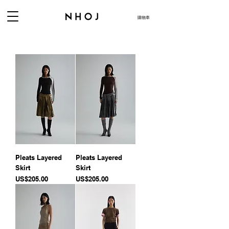
購物車
Pleats Layered
Pleats Layered
Skirt
Skirt
價格
價格
US$205.00
US$205.00