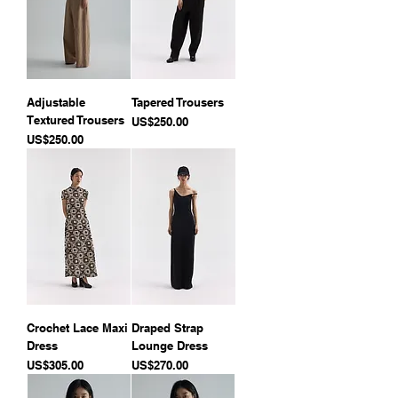
Adjustable
Tapered Trousers
Textured Trousers
價格
US$250.00
價格
US$250.00
Crochet Lace Maxi
Draped Strap
Dress
Lounge Dress
價格
價格
US$305.00
US$270.00