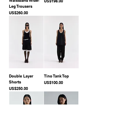
Waistband Wide-
價格
US$198.00
Leg Trousers
價格
US$260.00
Double Layer
Tino Tank Top
Shorts
價格
US$100.00
價格
US$250.00