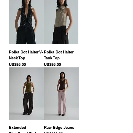
Polka Dot Halter V-
Polka Dot Halter
Neck Top
Tank Top
價格
價格
US$95.00
US$95.00
Extended
Raw Edge Jeans